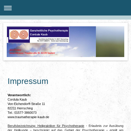
ACHTUNG
Neue Adresse: Hauptstraße 40, 82229 Seefeld
Impressum
Verantwortlich:
Cordula Kaub
Von-Eichendorff-Straße 11
82211 Herrsching
Tel.: 01577-3860073
www.traumatherapie-kaub.de
Berufsbezeichnung: Heilpraktiker für Psychotherapie
- Erlaubnis zur Ausübung
der Heilkunde – beschränkt auf das Gebiet der Psychotherapie – erteilt am