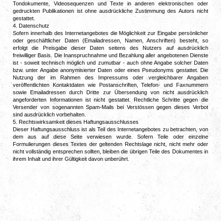
Tondokumente, Videosequenzen und Texte in anderen elektronischen oder
gedruckten Publikationen ist ohne ausdrückliche Zustimmung des Autors nicht
gestattet.
4. Datenschutz
Sofern innerhalb des Internetangebotes die Möglichkeit zur Eingabe persönlicher
oder geschäftlicher Daten (Emailadressen, Namen, Anschriften) besteht, so
erfolgt die Preisgabe dieser Daten seitens des Nutzers auf ausdrücklich
freiwilliger Basis. Die Inanspruchnahme und Bezahlung aller angebotenen Dienste
ist - soweit technisch möglich und zumutbar - auch ohne Angabe solcher Daten
bzw. unter Angabe anonymisierter Daten oder eines Pseudonyms gestattet. Die
Nutzung der im Rahmen des Impressums oder vergleichbarer Angaben
veröffentlichten Kontaktdaten wie Postanschriften, Telefon- und Faxnummern
sowie Emailadressen durch Dritte zur Übersendung von nicht ausdrücklich
angeforderten Informationen ist nicht gestattet. Rechtliche Schritte gegen die
Versender von sogenannten Spam-Mails bei Verstössen gegen dieses Verbot
sind ausdrücklich vorbehalten.
5. Rechtswirksamkeit dieses Haftungsausschlusses
Dieser Haftungsausschluss ist als Teil des Internetangebotes zu betrachten, von
dem aus auf diese Seite verwiesen wurde. Sofern Teile oder einzelne
Formulierungen dieses Textes der geltenden Rechtslage nicht, nicht mehr oder
nicht vollständig entsprechen sollten, bleiben die übrigen Teile des Dokumentes in
ihrem Inhalt und ihrer Gültigkeit davon unberührt.