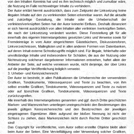
von den Inhalten Kenntnis hat und es ihm technisch möglich und zumutbar wäre,
die Nutzung im Falle rechtswidriger Inhalte zu verhindern.
Der Autor erklärt hiermit ausdrücklich, dass zum Zeitpunkt der Linksetzung keine
illegalen Inhalte auf den zu verlinkenden Seiten erkennbar waren. Auf die aktuelle
und zukünftige Gestaltung, die Inhalte oder die Urheberschaft der
verlinkten/verknüpften Seiten hat der Autor keinerlei Einfluss. Deshalb distanziert
er sich hiermit ausdrücklich von allen Inhalten aller verlinkten /verknüpften Seiten,
die nach der Linksetzung verändert wurden. Diese Feststellung gilt für alle
innerhalb des eigenen Internetangebotes gesetzten Links und Verweise sowie für
Fremdeinträge in vom Autor eingerichteten Gästebüchern, Diskussionsforen,
Linkverzeichnissen, Mailinglisten und in allen anderen Formen von Datenbanken,
auf deren Inhalt externe Schreibzugriffe möglich sind. Für illegale, fehlerhafte oder
unvollständige Inhalte und insbesondere für Schäden, die aus der Nutzung oder
Nichtnutzung solcherart dargebotener Informationen entstehen, haftet allein der
Anbieter der Seite, auf welche verwiesen wurde, nicht derjenige, der über Links
auf die jeweilige Veröffentlichung lediglich verweist.
3. Urheber- und Kennzeichenrecht
Der Autor ist bestrebt, in allen Publikationen die Urheberrechte der verwendeten
Grafiken, Tondokumente, Videosequenzen und Texte zu beachten, von ihm
selbst erstellte Grafiken, Tondokumente, Videosequenzen und Texte zu nutzen
oder auf lizenzfreie Grafiken, Tondokumente, Videosequenzen und Texte
zurückzugreifen.
Alle innerhalb des Internetangebotes genannten und ggf. durch Dritte geschützten
Marken- und Warenzeichen unterliegen uneingeschränkt den Bestimmungen des
jeweils gültigen Kennzeichenrechts und den Besitzrechten der jeweiligen
eingetragenen Eigentümer. Allein aufgrund der bloßen Nennung ist nicht der
Schluss zu ziehen, dass Markenzeichen nicht durch Rechte Dritter geschützt
sind!
Das Copyright für veröffentlichte, vom Autor selbst erstellte Objekte bleibt allein
beim Autor der Seiten. Eine Vervielfältigung oder Verwendung solcher Grafiken,