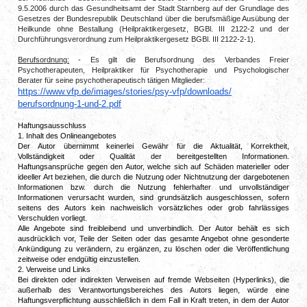
9.5.2006
durch das Gesundheitsamt der Stadt Starnberg auf der Grundlage des
Gesetzes der Bundesrepublik Deutschland über die berufsmäßige Ausübung der
Heilkunde ohne Bestallung (Heilpraktikergesetz, BGBl. III 2122-2 und der
Durchführungsverordnung zum Heilpraktikergesetz BGBl. III 2122-2-1).
Berufsordnung:
- Es gilt die Berufsordnung des Verbandes Freier
Psychotherapeuten, Heilpraktiker für Psychotherapie und Psychologischer
Berater für seine psychotherapeutisch tätigen Mitglieder:
https://www.vfp.de/images/
stories/psy-vfp/downloads/
berufsordnung-1-und-2.pdf
Haftungsausschluss
1. Inhalt des Onlineangebotes
Der Autor übernimmt keinerlei Gewähr für die Aktualität, Korrektheit,
Vollständigkeit oder Qualität der bereitgestellten Informationen.
Haftungsansprüche gegen den Autor, welche sich auf Schäden materieller oder
ideeller Art beziehen, die durch die Nutzung oder Nichtnutzung der dargebotenen
Informationen bzw. durch die Nutzung fehlerhafter und unvollständiger
Informationen verursacht wurden, sind grundsätzlich ausgeschlossen, sofern
seitens des Autors kein nachweislich vorsätzliches oder grob fahrlässiges
Verschulden vorliegt.
Alle Angebote sind freibleibend und unverbindlich. Der Autor behält es sich
ausdrücklich vor, Teile der Seiten oder das gesamte Angebot ohne gesonderte
Ankündigung zu verändern, zu ergänzen, zu löschen oder die Veröffentlichung
zeitweise oder endgültig einzustellen.
2. Verweise und Links
Bei direkten oder indirekten Verweisen auf fremde Webseiten (Hyperlinks), die
außerhalb des Verantwortungsbereiches des Autors liegen, würde eine
Haftungsverpflichtung ausschließlich in dem Fall in Kraft treten, in dem der Autor